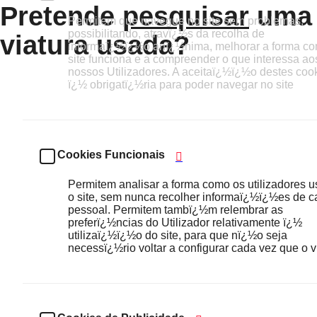
Pretende
pesquisar
uma
Permitem que navegue no site sem problemas,
possibilitando, atravï¿½s da recolha de
viatura usada?
informaï¿½ï¿½o anï¿½nima, melhorar a forma c
site funciona e a compreender o que interessa ao
nossos Utilizadores. A aceitaï¿½ï¿½o destes coo
ï¿½ obrigatï¿½ria para poder navegar no site
Cookies Funcionais
Permitem analisar a forma como os utilizadores 
o site, sem nunca recolher informaï¿½ï¿½es de c
pessoal. Permitem tambï¿½m relembrar as
preferï¿½ncias do Utilizador relativamente ï¿½
utilizaï¿½ï¿½o do site, para que nï¿½o seja
necessï¿½rio voltar a configurar cada vez que o vi