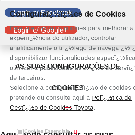
Toggle
navigation
Login c/ Facebook
Configuraï¿½ï¿½es de Cookies
Este site utiliza os cookies para melhorar a
Login c/ Google+
experiï¿½ncia do utilizador, controlar
analiticamente o trï¿½fego de navegaï¿½ï
disponibilizar funcionalidades especï¿½fic
P
AS SUAS CONFIGURAÇÕES DE
otimizar a publicidade atravï¿½s de serviï
de terceiros.
o
COOKIES
Selecione a configuraï¿½ï¿½o de cookies 
l
pretende ou consulte aqui a
Polï¿½tica de
Gestï¿½o de Cookies Toyota
.
í
Cookies Essenciais
Aqui pode consultar as suas