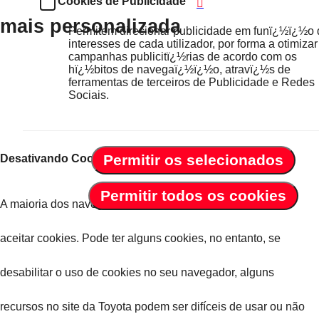
o
Cookies de Publicidade
mais personalizada
Permitem direcionar publicidade em funï¿½ï¿½o
o
interesses de cada utilizador, por forma a otimizar
campanhas publicitï¿½rias de acordo com os
hï¿½bitos de navegaï¿½ï¿½o, atravï¿½s de
k
ferramentas de terceiros de Publicidade e Redes
Sociais.
i
Permitir os selecionados
Desativando Cookies:
e
Permitir todos os cookies
A maioria dos navegadores web estão configurados para
s
aceitar cookies. Pode ter alguns cookies, no entanto, se
desabilitar o uso de cookies no seu navegador, alguns
recursos no site da Toyota podem ser difíceis de usar ou não