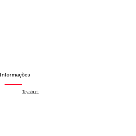
Informações
Toyota.pt
Política de Privacidade
Política de Cookies
Copyright Toyota Usados