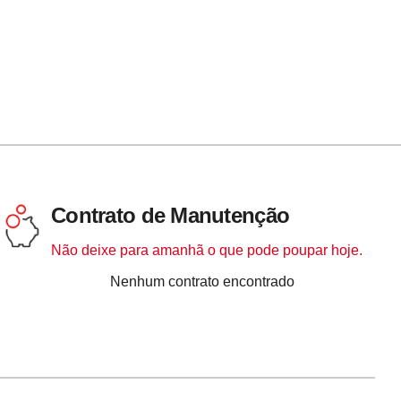
Contrato de Manutenção
Não deixe para amanhã o que pode poupar hoje.
Tabela
Contrato
Cliente
Data
Nenhum contrato encontrado
de
contratos
encontrados