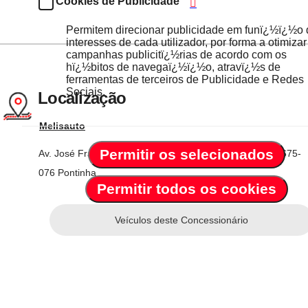
Cookies de Publicidade
Permitem direcionar publicidade em funï¿½ï¿½o
interesses de cada utilizador, por forma a otimizar
campanhas publicitï¿½rias de acordo com os
hï¿½bitos de navegaï¿½ï¿½o, atravï¿½s de
ferramentas de terceiros de Publicidade e Redes
Sociais.
Localização
Ações disponíveis para o carro
Nome do concessionário
Melisauto
Permitir os selecionados
Av. José Francisco Guerreiro - Paiã - Odivelas, Lote 1
1675-
076 Pontinha
Permitir todos os cookies
Veículos deste Concessionário