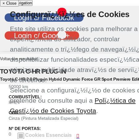
Ações disponíveis para o carro
Favorito
Comparador
Toggle navigation
×
Close
Configuraï¿½ï¿½es de Cookies
Login c/ Facebook
Este site utiliza os cookies para melhorar a
Login c/ Google+
experiï¿½ncia do utilizador, controlar
analiticamente o trï¿½fego de navegaï¿½ï
disponibilizar funcionalidades especï¿½fic
Voltar aos resultados
DATA DE REGISTO:
otimizar a publicidade atravï¿½s de serviï
TOYOTA C-HR PLUG-IN
2024/04
de terceiros.
Toyota C-HR 2.0 Plug-in Hybrid Dynamic Force GR Sport Premiere Edi
QUILÓMETROS:
50000 km
Selecione a configuraï¿½ï¿½o de cookies 
COMBUSTÍVEL:
pretende ou consulte aqui a
Polï¿½tica de
PHEV
Gestï¿½o de Cookies Toyota
.
COR:
Cinza (Pintura Metalizada Especial)
Nº DE PORTAS:
0
Cookies Essenciais