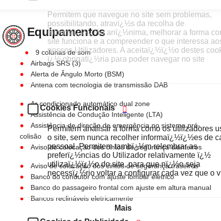
Permitem que navegue no site sem problemas,
possibilitando, atravï¿½s da recolha de
Equipamentos
informaï¿½ï¿½o anï¿½nima, melhorar a forma c
site funciona e a compreender o que interessa ao
nossos Utilizadores. A aceitaï¿½ï¿½o destes coo
9 colunas de som
ï¿½ obrigatï¿½ria para poder navegar no site
Airbags SRS (3)
Alerta de Ângulo Morto (BSM)
Antena com tecnologia de transmissão DAB
Ar condicionado automático dual zone
Cookies Funcionais
Assistência de Condução Inteligente (LTA)
Assistência de direção de emergência no sistema pré-
Permitem analisar a forma como os utilizadores 
colisão
o site, sem nunca recolher informaï¿½ï¿½es de c
pessoal. Permitem tambï¿½m relembrar as
Aviso de colocação dos cintos de segurança dianteiros
preferï¿½ncias do Utilizador relativamente ï¿½
utilizaï¿½ï¿½o do site, para que nï¿½o seja
Aviso de colocação dos cintos de segurança traseiros
necessï¿½rio voltar a configurar cada vez que o vi
Banco do condutor com ajuste lombar elétrico
Banco do passageiro frontal com ajuste em altura manual
Bancos reclináveis eletricamente
Mais