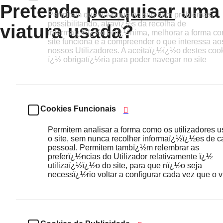
Pretende
pesquisar
uma
Permitem que navegue no site sem problemas,
possibilitando, atravï¿½s da recolha de
viatura usada?
informaï¿½ï¿½o anï¿½nima, melhorar a forma c
site funciona e a compreender o que interessa ao
nossos Utilizadores. A aceitaï¿½ï¿½o destes coo
ï¿½ obrigatï¿½ria para poder navegar no site
Cookies Funcionais
Permitem analisar a forma como os utilizadores 
o site, sem nunca recolher informaï¿½ï¿½es de c
pessoal. Permitem tambï¿½m relembrar as
preferï¿½ncias do Utilizador relativamente ï¿½
utilizaï¿½ï¿½o do site, para que nï¿½o seja
necessï¿½rio voltar a configurar cada vez que o vi