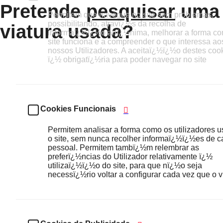
Pretende
pesquisar
uma
Permitem que navegue no site sem problemas,
possibilitando, atravï¿½s da recolha de
viatura usada?
informaï¿½ï¿½o anï¿½nima, melhorar a forma c
site funciona e a compreender o que interessa ao
nossos Utilizadores. A aceitaï¿½ï¿½o destes coo
ï¿½ obrigatï¿½ria para poder navegar no site
Cookies Funcionais
Permitem analisar a forma como os utilizadores 
o site, sem nunca recolher informaï¿½ï¿½es de c
pessoal. Permitem tambï¿½m relembrar as
preferï¿½ncias do Utilizador relativamente ï¿½
utilizaï¿½ï¿½o do site, para que nï¿½o seja
necessï¿½rio voltar a configurar cada vez que o vi